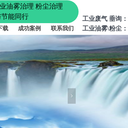
工业油雾治理 粉尘治理
能同行
工业废气 垂询：
工业油雾\粉尘：
下载
成功案例
联系我们
要开发并应该的
转运站等有臭气的
体，能对净化区域
넲