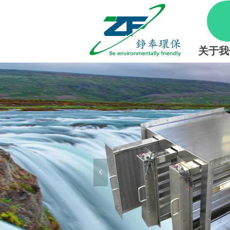
关于我
eaner
，离子
不锈钢管道输
、硫化
，将恶臭废
大大超
电式离子吸
进入高压分
넳
通过吸附床
恶臭深度净