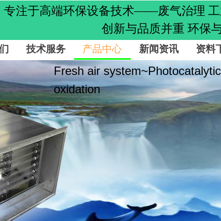
专注于高端环保设备技术——
废气治理 
创新与品质并重 环保与节
们
技术服务
产品中心
新闻资讯
资料
Fresh air system~Photocatalytic
oxidation
新风系统·光催化氧化
光催化新风净化器，作为新风管道的前身，我们主
方向是地下停车场的新风系统和公共卫生间、垃圾
环境区域。新风输送系统，伴随着低臭氧的新风气
消毒挺提高含氧量。