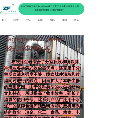
专注于高端环保设备技术——废气治理 工业油雾治理 粉尘治理
创新与品质并重 环保与节能同行
关于我们
技术服务
产品中心
新闻资讯
资料下载
成功案例
联系我们
Bag type dust cleaner
袋式除尘净化器
布袋除尘器综合了分室反吹和喷吹脉
冲清灰各类袋式收尘器优点，还克服了分
室反吹清灰强度不够，喷吹脉冲清灰和过
ꂃ
ꁹ
滤同时进行的缺点，因而扩大了本收尘器
的应用范围。由于这种类型的收尘器结构
尤其特点，所以提高了收尘效率，延长了
滤袋的使用寿命。此系列产品广泛用于水
泥厂的破碎包装库顶熟料冷却机磨机等系
统的收尘，冶金、化工、食品、粮食、电
力和民用锅炉等废气的收尘和物料的回
收。